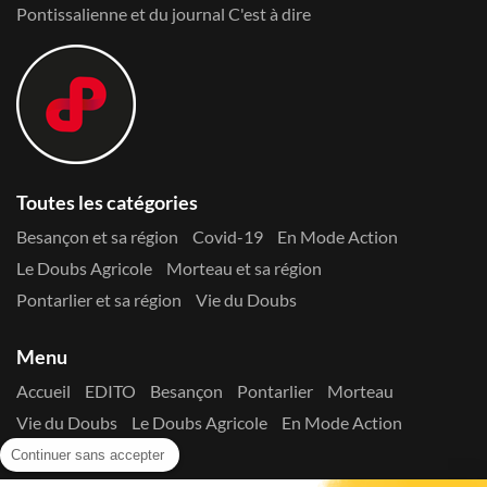
Pontissalienne et du journal C'est à dire
Toutes les catégories
Besançon et sa région
Covid-19
En Mode Action
Le Doubs Agricole
Morteau et sa région
Pontarlier et sa région
Vie du Doubs
Menu
Accueil
EDITO
Besançon
Pontarlier
Morteau
Vie du Doubs
Le Doubs Agricole
En Mode Action
Contactez-nous !
Continuer sans accepter