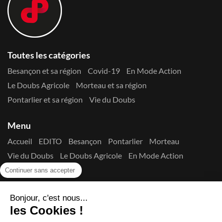
Toutes les catégories
Besançon et sa région
Covid-19
En Mode Action
Le Doubs Agricole
Morteau et sa région
Pontarlier et sa région
Vie du Doubs
Menu
Accueil
EDITO
Besançon
Pontarlier
Morteau
Vie du Doubs
Le Doubs Agricole
En Mode Action
Contactez-nous !
Continuer sans accepter
Suivez-nous sur les réseaux
Bonjour, c'est nous...
les Cookies !