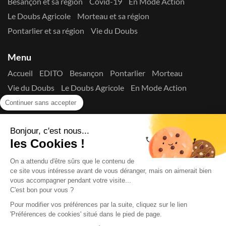
Besançon et sa région
Covid-19
En Mode Action
Le Doubs Agricole
Morteau et sa région
Pontarlier et sa région
Vie du Doubs
Menu
Accueil
EDITO
Besançon
Pontarlier
Morteau
Vie du Doubs
Le Doubs Agricole
En Mode Action
Contactez-nous !
Continuer sans accepter
Suivez-nous sur les réseaux
Bonjour, c'est nous...
les Cookies !
On a attendu d'être sûrs que le contenu de
ce site vous intéresse avant de vous déranger, mais on aimerait bien
vous accompagner pendant votre visite...
C'est bon pour vous ?
Copyright © 2026
La Presse du Doubs
- Tout droit réservé - ISSN
2725-8165 - N° de commission paritaire : 1125 Y 94392
Pour modifier vos préférences par la suite, cliquez sur le lien
Données Personnelles
Mentions Légales
Edito
A
'Préférences de cookies' situé dans le pied de page.
propos