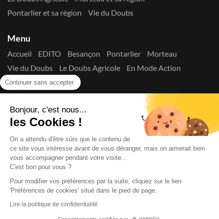
Pontarlier et sa région
Vie du Doubs
Menu
Accueil
EDITO
Besançon
Pontarlier
Morteau
Vie du Doubs
Le Doubs Agricole
En Mode Action
Contactez-nous !
Continuer sans accepter
Suivez-nous sur les réseaux
Bonjour, c'est nous...
les Cookies !
On a attendu d'être sûrs que le contenu de
ce site vous intéresse avant de vous déranger, mais on aimerait bien
vous accompagner pendant votre visite...
C'est bon pour vous ?
Copyright © 2026
La Presse du Doubs
- Tout droit réservé - ISSN
2725-8165 - N° de commission paritaire : 1125 Y 94392
Pour modifier vos préférences par la suite, cliquez sur le lien
Données Personnelles
Mentions Légales
Edito
A
'Préférences de cookies' situé dans le pied de page.
propos
Lire la politique de confidentialité
Consentements certifiés par