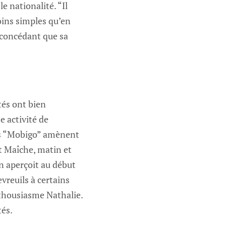
e nationalité. “Il
ins simples qu’en
l, concédant que sa
tés ont bien
e activité de
ars “Mobigo” amènent
t Maîche, matin et
on aperçoit au début
evreuils à certains
thousiasme Nathalie.
tés.