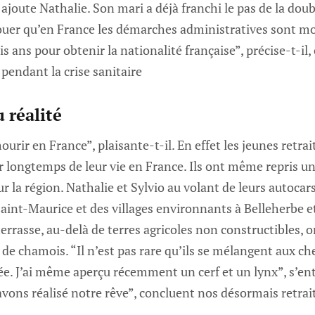
 ajoute Nathalie. Son mari a déjà franchi le pas de la doubl
er qu’en France les démarches administratives sont mo
rois ans pour obtenir la nationalité française”, précise-t-i
endant la crise sanitaire
 réalité
urir en France”, plaisante-t-il. En effet les jeunes retrai
er longtemps de leur vie en France. Ils ont même repris un
ur la région. Nathalie et Sylvio au volant de leurs autoc
aint-Maurice et des villages environnants à Belleherbe e
terrasse, au-delà de terres agricoles non constructibles, 
 de chamois. “Il n’est pas rare qu’ils se mélangent aux ch
e. J’ai même aperçu récemment un cerf et un lynx”, s’en
avons réalisé notre rêve”, concluent nos désormais retrai