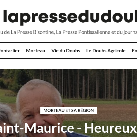
u de La Presse Bisontine, La Presse Pontissalienne et du journa
ontarlier
Morteau
Vie du Doubs
Le Doubs Agricole
En
MORTEAU ET SA RÉGION
aint-Maurice - Heureu