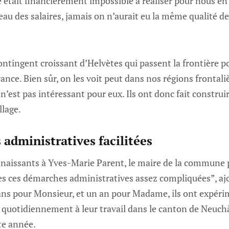
ve était financièrement impossible à réaliser pour nous en
veau des salaires, jamais on n’aurait eu la même qualité de
 contingent croissant d’Helvètes qui passent la frontière 
France. Bien sûr, on les voit peut dans nos régions frontal
 n’est pas intéressant pour eux. Ils ont donc fait construi
llage.
administratives facilitées
issants à Yves-Marie Parent, le maire de la commune po
es ces démarches administratives assez compliquées”, ajo
ans pour Monsieur, et un an pour Madame, ils ont expérim
t quotidiennement à leur travail dans le canton de Neuch
tte année.