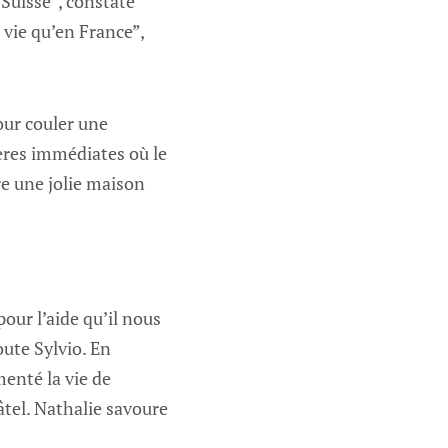
 Suisse”, constate
 vie qu’en France”,
pour couler une
ières immédiates où le
re une jolie maison
ur l’aide qu’il nous
ute Sylvio. En
enté la vie de
âtel. Nathalie savoure