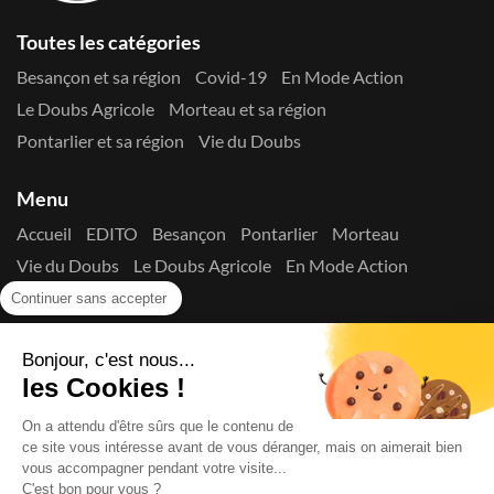
Toutes les catégories
Besançon et sa région
Covid-19
En Mode Action
Le Doubs Agricole
Morteau et sa région
Pontarlier et sa région
Vie du Doubs
Menu
Accueil
EDITO
Besançon
Pontarlier
Morteau
Vie du Doubs
Le Doubs Agricole
En Mode Action
Contactez-nous !
Continuer sans accepter
Suivez-nous sur les réseaux
Bonjour, c'est nous...
les Cookies !
On a attendu d'être sûrs que le contenu de
ce site vous intéresse avant de vous déranger, mais on aimerait bien
vous accompagner pendant votre visite...
C'est bon pour vous ?