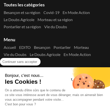
Toutes les catégories
Besançon et sa région
Covid-19
En Mode Action
Le Doubs Agricole
Morteau et sa région
Pontarlier et sa région
Vie du Doubs
Menu
Accueil
EDITO
Besançon
Pontarlier
Morteau
Vie du Doubs
Le Doubs Agricole
En Mode Action
Contactez-nous !
Continuer sans accepter
Suivez-nous sur les réseaux
Bonjour, c'est nous...
les Cookies !
On a attendu d'être sûrs que le contenu de
ce site vous intéresse avant de vous déranger, mais on aimerait bien
vous accompagner pendant votre visite...
C'est bon pour vous ?
Copyright © 2026
La Presse du Doubs
- Tout droit réservé - ISSN