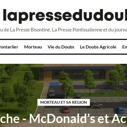
u de La Presse Bisontine, La Presse Pontissalienne et du journa
ontarlier
Morteau
Vie du Doubs
Le Doubs Agricole
En
MORTEAU ET SA RÉGION
che - McDonald’s et Ac