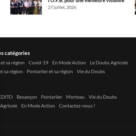
l’O.F.B. pour une meilleure visibilité
27 juillet, 2026
es catégories
et sa région
Covid-19
En Mode Action
Le Doubs Agricole
t sa région
Pontarlier et sa région
Vie du Doubs
EDITO
Besançon
Pontarlier
Morteau
Vie du Doubs
Agricole
En Mode Action
Contactez-nous !