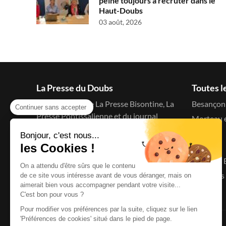
peine toujours à recruter dans le
Haut-Doubs
03 août, 2026
La Presse du Doubs
Toutes l
Le blog d'actu de La Presse Bisontine, La
Besançon 
Continuer sans accepter
Presse Pontissalienne et du journal
Morteau e
C'est à dire
Bonjour, c'est nous...
Menu
les Cookies !
Accueil
On a attendu d'être sûrs que le contenu
Le Doubs 
de ce site vous intéresse avant de vous déranger, mais on
aimerait bien vous accompagner pendant votre visite...
C'est bon pour vous ?
Pour modifier vos préférences par la suite, cliquez sur le lien
'Préférences de cookies' situé dans le pied de page.