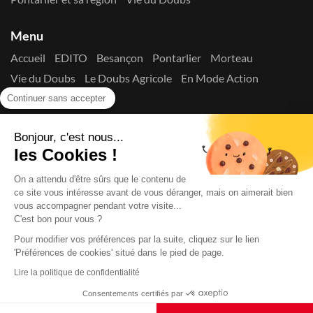
Menu
Accueil
EDITO
Besançon
Pontarlier
Morteau
Vie du Doubs
Le Doubs Agricole
En Mode Action
Contactez-nous !
Continuer sans accepter
Suivez-nous sur les réseaux
Bonjour, c'est nous...
les Cookies !
On a attendu d'être sûrs que le contenu de
ce site vous intéresse avant de vous déranger, mais on aimerait bien
vous accompagner pendant votre visite...
C'est bon pour vous ?
Copyright © 2026
La Presse du Doubs
- Tout droit réservé - ISSN
2725-8165 - N° de commission paritaire : 1125 Y 94392
Pour modifier vos préférences par la suite, cliquez sur le lien
'Préférences de cookies' situé dans le pied de page.
Données Personnelles
Mentions Légales
Edito
A
propos
Lire la politique de confidentialité
Consentements certifiés par