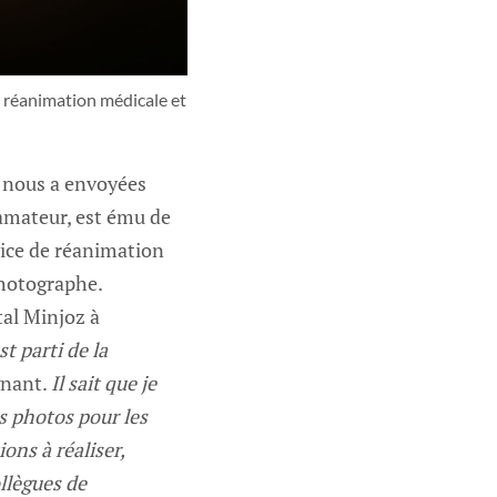
 réanimation médicale et
e nous a envoyées
amateur, est ému de
vice de réanimation
photographe.
tal Minjoz à
st parti de la
gnant.
Il sait que je
s photos pour les
ons à réaliser,
llègues de