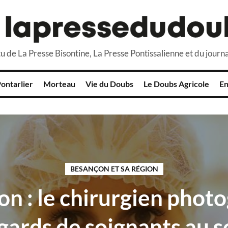
u de La Presse Bisontine, La Presse Pontissalienne et du journa
ontarlier
Morteau
Vie du Doubs
Le Doubs Agricole
En
BESANÇON ET SA RÉGION
n : le chirurgien phot
egards de soignants au s