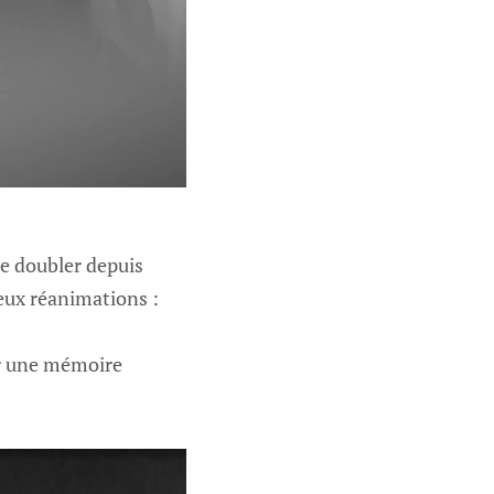
ue doubler depuis
deux réanimations :
er une mémoire