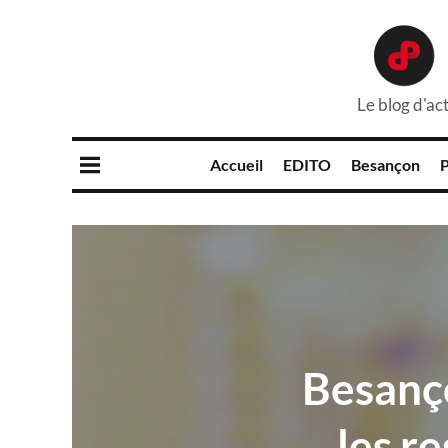
Le blog d'act
Accueil
EDITO
Besançon
P
Besanço
les r