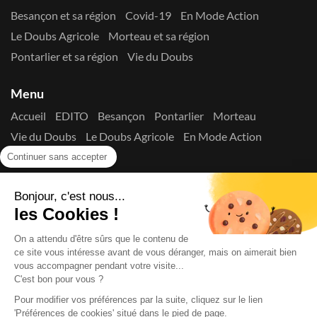
Besançon et sa région
Covid-19
En Mode Action
Le Doubs Agricole
Morteau et sa région
Pontarlier et sa région
Vie du Doubs
Menu
Accueil
EDITO
Besançon
Pontarlier
Morteau
Vie du Doubs
Le Doubs Agricole
En Mode Action
Contactez-nous !
Continuer sans accepter
Suivez-nous sur les réseaux
Bonjour, c'est nous...
les Cookies !
On a attendu d'être sûrs que le contenu de
ce site vous intéresse avant de vous déranger, mais on aimerait bien
vous accompagner pendant votre visite...
C'est bon pour vous ?
Copyright © 2026
La Presse du Doubs
- Tout droit réservé - ISSN
2725-8165 - N° de commission paritaire : 1125 Y 94392
Pour modifier vos préférences par la suite, cliquez sur le lien
'Préférences de cookies' situé dans le pied de page.
Données Personnelles
Mentions Légales
Edito
A