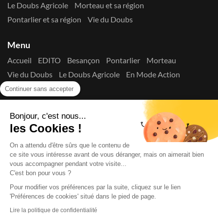
Le Doubs Agricole
Morteau et sa région
Pontarlier et sa région
Vie du Doubs
Menu
Accueil
EDITO
Besançon
Pontarlier
Morteau
Vie du Doubs
Le Doubs Agricole
En Mode Action
Contactez-nous !
Continuer sans accepter
Suivez-nous sur les réseaux
Bonjour, c'est nous...
les Cookies !
On a attendu d'être sûrs que le contenu de
ce site vous intéresse avant de vous déranger, mais on aimerait bien
vous accompagner pendant votre visite...
C'est bon pour vous ?
Copyright © 2026
La Presse du Doubs
- Tout droit réservé - ISSN
2725-8165 - N° de commission paritaire : 1125 Y 94392
Pour modifier vos préférences par la suite, cliquez sur le lien
Données Personnelles
Mentions Légales
Edito
A
'Préférences de cookies' situé dans le pied de page.
propos
Lire la politique de confidentialité