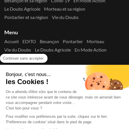
Besançon et sa région
Covid-19
En Mode Action
Le Doubs Agricole
Morteau et sa région
Pontarlier et sa région
Vie du Doubs
Menu
Accueil
EDITO
Besançon
Pontarlier
Morteau
Vie du Doubs
Le Doubs Agricole
En Mode Action
Contactez-nous !
Continuer sans accepter
Suivez-nous sur les réseaux
Bonjour, c'est nous...
les Cookies !
On a attendu d'être sûrs que le contenu de
ce site vous intéresse avant de vous déranger, mais on aimerait bien
vous accompagner pendant votre visite...
C'est bon pour vous ?
Copyright © 2026
La Presse du Doubs
- Tout droit réservé - ISSN
2725-8165 - N° de commission paritaire : 1125 Y 94392
Pour modifier vos préférences par la suite, cliquez sur le lien
Données Personnelles
Mentions Légales
Edito
A
'Préférences de cookies' situé dans le pied de page.
propos