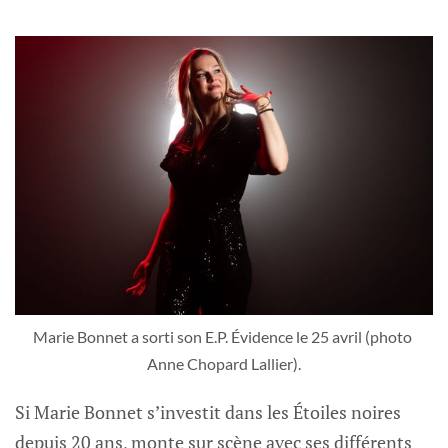
Marie Bonnet a sorti son E.P. Évidence le 25 avril (photo 
Anne Chopard Lallier).
Si Marie Bonnet s’investit dans les Étoiles noires
depuis 20 ans, monte sur scène avec ses différents