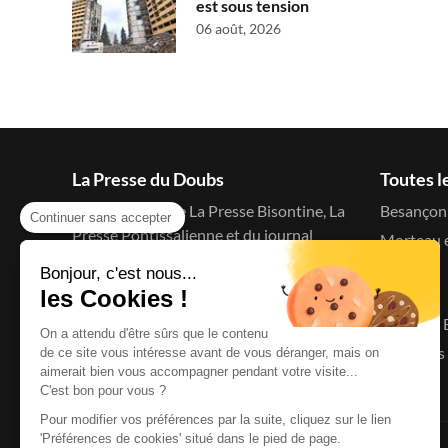
est sous tension
06 août, 2026
La Presse du Doubs
Toutes l
Le blog d'actu de La Presse Bisontine, La
Besançon 
Continuer sans accepter
Presse Pontissalienne et du journal
Morteau e
C'est à dire
Bonjour, c'est nous...
Menu
les Cookies !
Accueil
On a attendu d'être sûrs que le contenu
Le Doubs 
de ce site vous intéresse avant de vous déranger, mais on
aimerait bien vous accompagner pendant votre visite...
C'est bon pour vous ?
Pour modifier vos préférences par la suite, cliquez sur le lien
'Préférences de cookies' situé dans le pied de page.