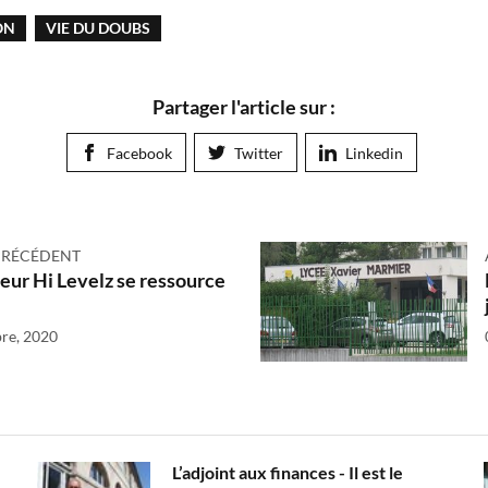
ON
VIE DU DOUBS
Partager l'article sur :
Facebook
Twitter
Linkedin
PRÉCÉDENT
eur Hi Levelz se ressource
re, 2020
L’adjoint aux finances - Il est le