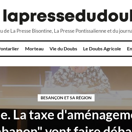
u de La Presse Bisontine, La Presse Pontissalienne et du journa
ontarlier
Morteau
Vie du Doubs
Le Doubs Agricole
En
BESANÇON ET SA RÉGION
ue. La taxe d'aménageme
abanon" vont faire débat