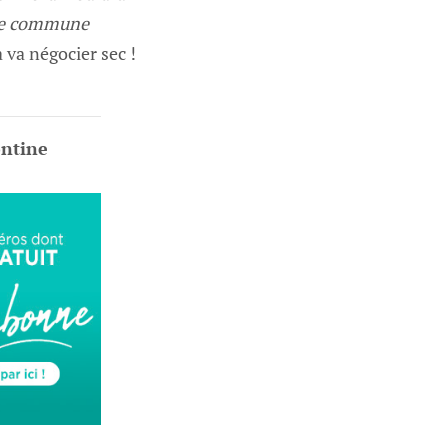
que commune
 va négocier sec !
ontine