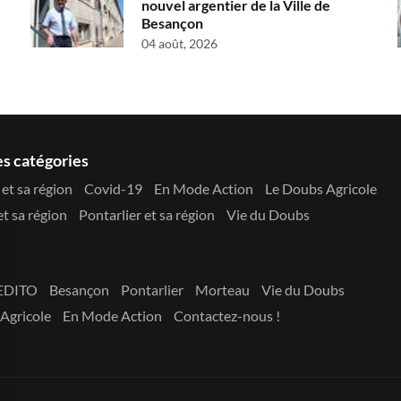
nouvel argentier de la Ville de
Besançon
04 août, 2026
es catégories
et sa région
Covid-19
En Mode Action
Le Doubs Agricole
t sa région
Pontarlier et sa région
Vie du Doubs
EDITO
Besançon
Pontarlier
Morteau
Vie du Doubs
Agricole
En Mode Action
Contactez-nous !