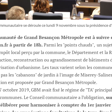
ommunautaire se déroule ce lundi 9 novembre sous la présidence d
unauté de Grand Besançon Métropole est à suivre e
fr à partir de 18h.
Parmi les "points chauds", un suje
pôt local perçu par la commune, le Département et la Ré
uction, reconstruction ou agrandissement de bâtiments dè
risation d'urbanisme. Les taux varient selon les commune
s les "cabanons" de jardin à l'image de Miserey-Salines 
ion est proposée par Grand Besançon Métropole.
17 octobre 2019, GBM avait fixé le régime de "TA" principa
es communes. Le Conseil communautaire a l’obligation,
su
élibérer pour harmoniser à compter du 1er janvier 2