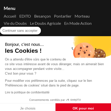
Menu
Accueil
EDITO
Besançon
Pontarlier
Morteau
Vie du Doubs
Le Doubs Agricole
En Mode Action
Contactez-nous !
Continuer sans accepter
Suivez-nous sur les réseaux
Bonjour, c'est nous...
les Cookies !
On a attendu d'être sûrs que le contenu de
ce site vous intéresse avant de vous déranger, mais on aimerait bien
vous accompagner pendant votre visite...
C'est bon pour vous ?
Copyright © 2026
La Presse du Doubs
- Tout droit réservé - ISSN
2725-8165 - N° de commission paritaire : 1125 Y 94392
Pour modifier vos préférences par la suite, cliquez sur le lien
Données Personnelles
Mentions Légales
Edito
A
'Préférences de cookies' situé dans le pied de page.
propos
Lire la politique de confidentialité
Consentements certifiés par
Je choisis
OK pour moi