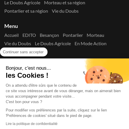
Le Doubs Agricole
Morteau et sa région
Pontarlier et sa région
Vie du Doubs
Menu
Accueil
EDITO
Besançon
Pontarlier
Morteau
Vie du Doubs
Le Doubs Agricole
En Mode Action
Contactez-nous !
Continuer sans accepter
Suivez-nous sur les réseaux
Bonjour, c'est nous...
les Cookies !
On a attendu d'être sûrs que le contenu de
ce site vous intéresse avant de vous déranger, mais on aimerait bien
vous accompagner pendant votre visite...
C'est bon pour vous ?
Copyright © 2026
La Presse du Doubs
- Tout droit réservé - ISSN
2725-8165 - N° de commission paritaire : 1125 Y 94392
Pour modifier vos préférences par la suite, cliquez sur le lien
Données Personnelles
Mentions Légales
Edito
A
'Préférences de cookies' situé dans le pied de page.
propos
Lire la politique de confidentialité