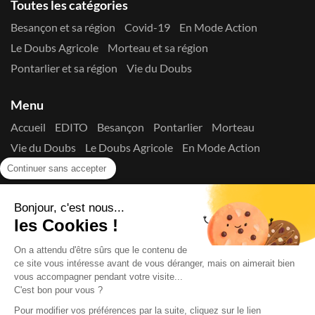
Toutes les catégories
Besançon et sa région
Covid-19
En Mode Action
Le Doubs Agricole
Morteau et sa région
Pontarlier et sa région
Vie du Doubs
Menu
Accueil
EDITO
Besançon
Pontarlier
Morteau
Vie du Doubs
Le Doubs Agricole
En Mode Action
Contactez-nous !
Continuer sans accepter
Suivez-nous sur les réseaux
Bonjour, c'est nous...
les Cookies !
On a attendu d'être sûrs que le contenu de
ce site vous intéresse avant de vous déranger, mais on aimerait bien
vous accompagner pendant votre visite...
C'est bon pour vous ?
Copyright © 2026
La Presse du Doubs
- Tout droit réservé - ISSN
2725-8165 - N° de commission paritaire : 1125 Y 94392
Pour modifier vos préférences par la suite, cliquez sur le lien