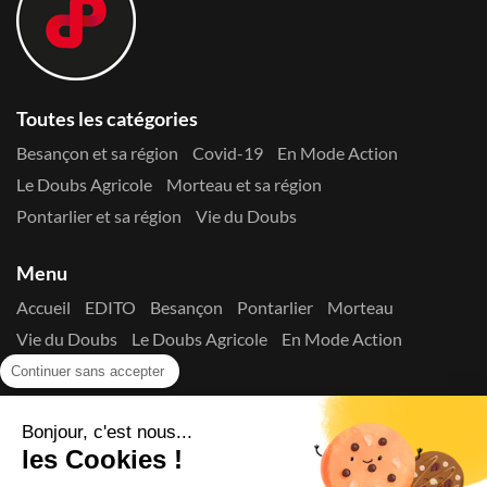
Toutes les catégories
Besançon et sa région
Covid-19
En Mode Action
Le Doubs Agricole
Morteau et sa région
Pontarlier et sa région
Vie du Doubs
Menu
Accueil
EDITO
Besançon
Pontarlier
Morteau
Vie du Doubs
Le Doubs Agricole
En Mode Action
Contactez-nous !
Continuer sans accepter
Suivez-nous sur les réseaux
Bonjour, c'est nous...
les Cookies !