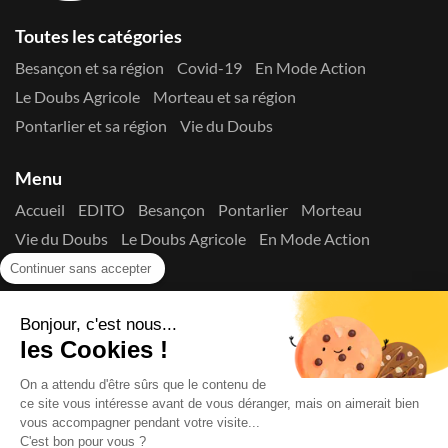
Toutes les catégories
Besançon et sa région
Covid-19
En Mode Action
Le Doubs Agricole
Morteau et sa région
Pontarlier et sa région
Vie du Doubs
Menu
Accueil
EDITO
Besançon
Pontarlier
Morteau
Vie du Doubs
Le Doubs Agricole
En Mode Action
Contactez-nous !
Continuer sans accepter
Suivez-nous sur les réseaux
Bonjour, c'est nous...
les Cookies !
On a attendu d'être sûrs que le contenu de
ce site vous intéresse avant de vous déranger, mais on aimerait bien
vous accompagner pendant votre visite...
C'est bon pour vous ?
Copyright © 2026
La Presse du Doubs
- Tout droit réservé - ISSN