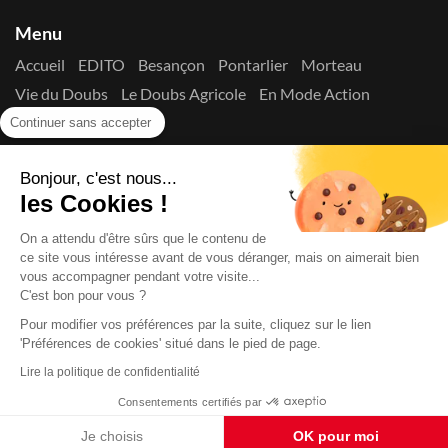
Menu
Accueil
EDITO
Besançon
Pontarlier
Morteau
Vie du Doubs
Le Doubs Agricole
En Mode Action
Contactez-nous !
Continuer sans accepter
Suivez-nous sur les réseaux
Bonjour, c'est nous...
les Cookies !
On a attendu d'être sûrs que le contenu de
ce site vous intéresse avant de vous déranger, mais on aimerait bien
vous accompagner pendant votre visite...
C'est bon pour vous ?
Copyright © 2026
La Presse du Doubs
- Tout droit réservé - ISSN
2725-8165 - N° de commission paritaire : 1125 Y 94392
Pour modifier vos préférences par la suite, cliquez sur le lien
'Préférences de cookies' situé dans le pied de page.
Données Personnelles
Mentions Légales
Edito
A
propos
Lire la politique de confidentialité
Consentements certifiés par
Je choisis
OK pour moi