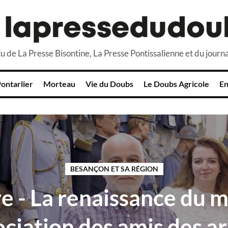
u de La Presse Bisontine, La Presse Pontissalienne et du journa
ontarlier
Morteau
Vie du Doubs
Le Doubs Agricole
En
BESANÇON ET SA RÉGION
e - La renaissance du 
ociation des amis des 