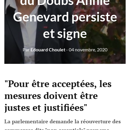
du Doubs Annie
Genevard persiste
et signe
Par
Edouard Choulet
- 04 novembre, 2020
"Pour
ê
tre acceptées, les
mesures doivent
ê
tre
justes et justifiées"
La parlementaire demande la réouverture des