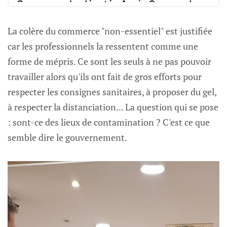
Commerce. La députée Annie Genevard
défend “tous les commerces”
La colère du commerce "non-essentiel" est justifiée
La députée en soutien aux “petits commerces”, à
La Presse du Doubs
Edouard Choulet
car les professionnels la ressentent comme une
Morteau.
forme de mépris. Ce sont les seuls à ne pas pouvoir
travailler alors qu'ils ont fait de gros efforts pour
respecter les consignes sanitaires, à proposer du gel,
à respecter la distanciation... La question qui se pose
: sont-ce des lieux de contamination ? C'est ce que
semble dire le gouvernement.