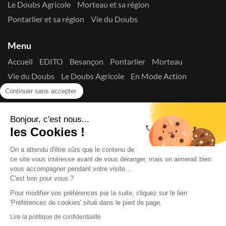
Le Doubs Agricole
Morteau et sa région
Pontarlier et sa région
Vie du Doubs
Menu
Accueil
EDITO
Besançon
Pontarlier
Morteau
Vie du Doubs
Le Doubs Agricole
En Mode Action
Contactez-nous !
Continuer sans accepter
Suivez-nous sur les réseaux
Bonjour, c'est nous...
les Cookies !
On a attendu d'être sûrs que le contenu de
ce site vous intéresse avant de vous déranger, mais on aimerait bien
vous accompagner pendant votre visite...
C'est bon pour vous ?
Copyright © 2026
La Presse du Doubs
- Tout droit réservé - ISSN
2725-8165 - N° de commission paritaire : 1125 Y 94392
Pour modifier vos préférences par la suite, cliquez sur le lien
Données Personnelles
Mentions Légales
Edito
A
'Préférences de cookies' situé dans le pied de page.
propos
Lire la politique de confidentialité