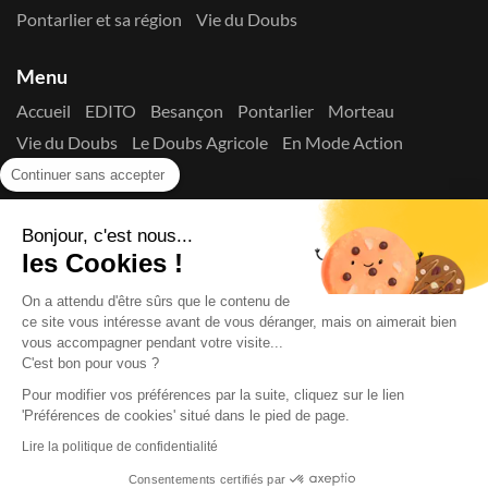
Pontarlier et sa région
Vie du Doubs
Menu
Accueil
EDITO
Besançon
Pontarlier
Morteau
Vie du Doubs
Le Doubs Agricole
En Mode Action
Contactez-nous !
Continuer sans accepter
Suivez-nous sur les réseaux
Bonjour, c'est nous...
les Cookies !
On a attendu d'être sûrs que le contenu de
ce site vous intéresse avant de vous déranger, mais on aimerait bien
vous accompagner pendant votre visite...
C'est bon pour vous ?
Copyright © 2026
La Presse du Doubs
- Tout droit réservé - ISSN
2725-8165 - N° de commission paritaire : 1125 Y 94392
Pour modifier vos préférences par la suite, cliquez sur le lien
Données Personnelles
Mentions Légales
Edito
A
'Préférences de cookies' situé dans le pied de page.
propos
Lire la politique de confidentialité
Consentements certifiés par