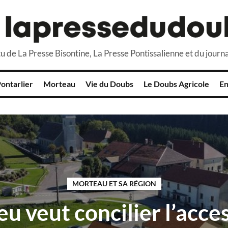
u de La Presse Bisontine, La Presse Pontissalienne et du journa
ontarlier
Morteau
Vie du Doubs
Le Doubs Agricole
En
MORTEAU ET SA RÉGION
eu veut concilier l’acces