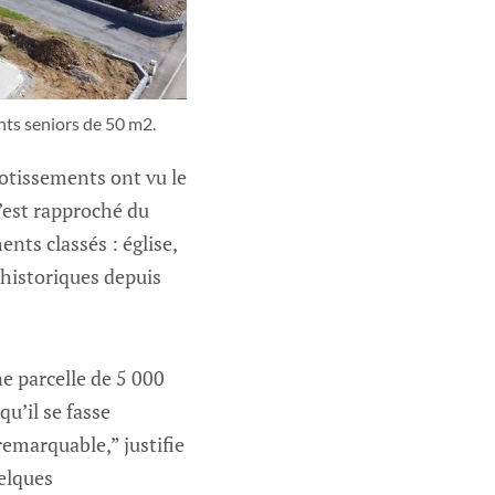
nts seniors de 50 m2.
otissements ont vu le
s’est rapproché du
nts classés : église,
historiques depuis
e parcelle de 5 000
u’il se fasse
remarquable,” justifie
uelques