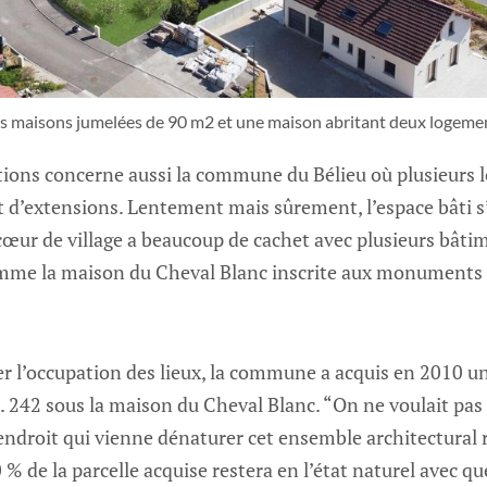
ois maisons jumelées de 90 m2 et une maison abritant deux logeme
tions concerne aussi la commune du Bélieu où plusieurs l
jet d’extensions. Lentement mais sûrement, l’espace bâti 
 cœur de village a beaucoup de cachet avec plusieurs bâtime
mme la maison du Cheval Blanc inscrite aux monuments 
r l’occupation des lieux, la commune a acquis en 2010 un
. 242 sous la maison du Cheval Blanc. “On ne voulait pas q
endroit qui vienne dénaturer cet ensemble architectural 
% de la parcelle acquise restera en l’état naturel avec q