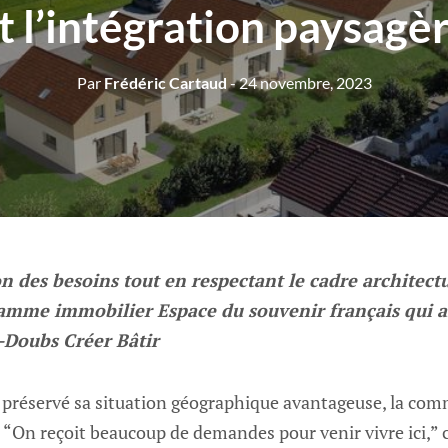
t l’intégration paysagè
Par
Frédéric Cartaud
- 24 novembre, 2023
n des besoins tout en respectant le cadre architectur
gramme immobilier Espace du souvenir français qui
Doubs Créer Bâtir
e préservé sa situation géographique avantageuse, la co
 “On reçoit beaucoup de demandes pour venir vivre ici,” 