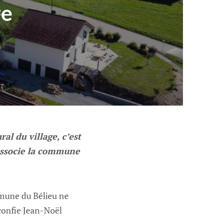
re
al du village, c’est
 associe la commune
mmune du Bélieu ne
confie Jean-Noël