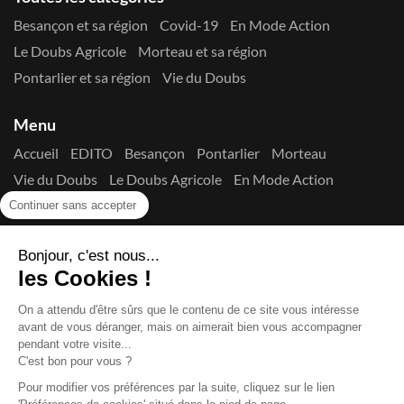
Besançon et sa région
Covid-19
En Mode Action
Le Doubs Agricole
Morteau et sa région
Pontarlier et sa région
Vie du Doubs
Menu
Accueil
EDITO
Besançon
Pontarlier
Morteau
Vie du Doubs
Le Doubs Agricole
En Mode Action
Contactez-nous !
Continuer sans accepter
Suivez-nous sur les réseaux
Bonjour, c'est nous...
les Cookies !
On a attendu d'être sûrs que le contenu de
ce site vous intéresse avant de vous déranger, mais on aimerait bien
vous accompagner pendant votre visite...
C'est bon pour vous ?
Copyright © 2026
La Presse du Doubs
- Tout droit réservé - ISSN
2725-8165 - N° de commission paritaire : 1125 Y 94392
Pour modifier vos préférences par la suite, cliquez sur le lien