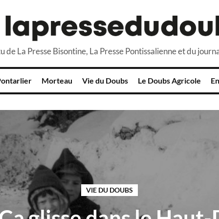
u de La Presse Bisontine, La Presse Pontissalienne et du journa
ontarlier
Morteau
Vie du Doubs
Le Doubs Agricole
En
VIE DU DOUBS
 Ça glisse dans le Haut