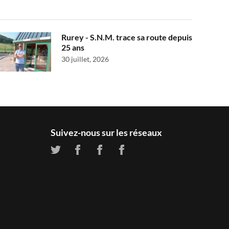
Rurey - S.N.M. trace sa route depuis
25 ans
30 juillet, 2026
Suivez-nous sur les réseaux