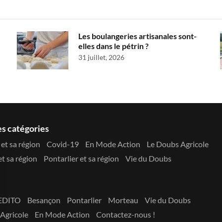
Les boulangeries artisanales sont-
elles dans le pétrin ?
31 juillet, 2026
es catégories
et sa région
Covid-19
En Mode Action
Le Doubs Agricole
t sa région
Pontarlier et sa région
Vie du Doubs
EDITO
Besançon
Pontarlier
Morteau
Vie du Doubs
Agricole
En Mode Action
Contactez-nous !