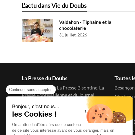
L'actu dans Vie du Doubs
Valdahon - Tiphaine et la
chocolaterie
31 juillet, 2026
La Presse du Doubs
Toutes l
Le blog d'actu de La Presse Bisontine, La
Besançon 
Continuer sans accepter
Presse Pontissalienne et du journal
Morteau e
C'est à dire
Bonjour, c'est nous...
Menu
les Cookies !
Accueil
On a attendu d'être sûrs que le contenu
Le Doubs 
de ce site vous intéresse avant de vous déranger, mais on