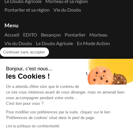
Le Doubs Agricole
Morteau et sa région
Pontarlier et sa région
Vie du Doubs
Menu
Accueil
EDITO
Besançon
Pontarlier
Morteau
Vie du Doubs
Le Doubs Agricole
En Mode Action
Contactez-nous !
Continuer sans accepter
Suivez-nous sur les réseaux
Bonjour, c'est nous...
les Cookies !
On a attendu d'être sûrs que le contenu de
ce site vous intéresse avant de vous déranger, mais on aimerait bien
vous accompagner pendant votre visite...
C'est bon pour vous ?
Copyright © 2026
La Presse du Doubs
- Tout droit réservé - ISSN
2725-8165 - N° de commission paritaire : 1125 Y 94392
Pour modifier vos préférences par la suite, cliquez sur le lien
Données Personnelles
Mentions Légales
Edito
A
'Préférences de cookies' situé dans le pied de page.
propos
Lire la politique de confidentialité