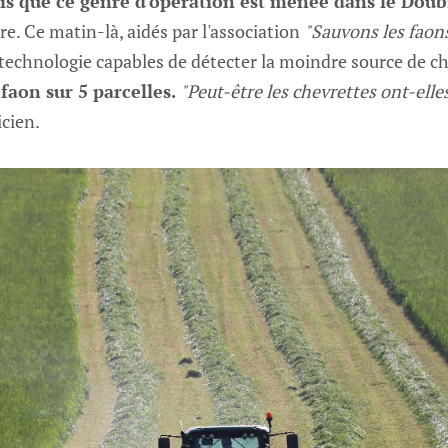
ois que ce genre d'opération est menée dans le Doub
re. Ce matin-là, aidés par l'association
"Sauvons les faon
technologie capables de détecter la moindre source de ch
faon sur 5 parcelles.
"Peut-être les chevrettes ont-elle
cien.