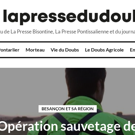
u de La Presse Bisontine, La Presse Pontissalienne et du journa
ontarlier
Morteau
Vie du Doubs
Le Doubs Agricole
En
BESANÇON ET SA RÉGION
Opération sauvetage d