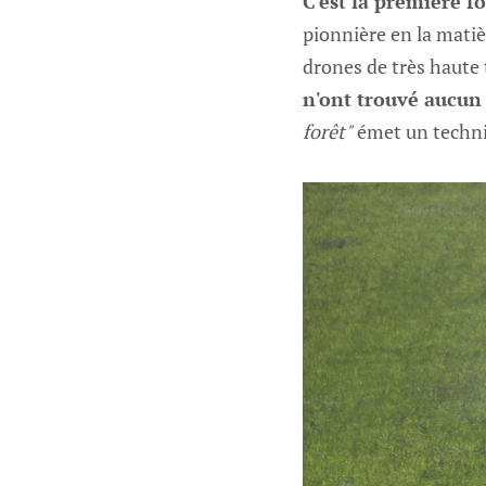
C'est la première f
pionnière en la matiè
drones de très haute 
n'ont trouvé aucun 
forêt"
émet un techni