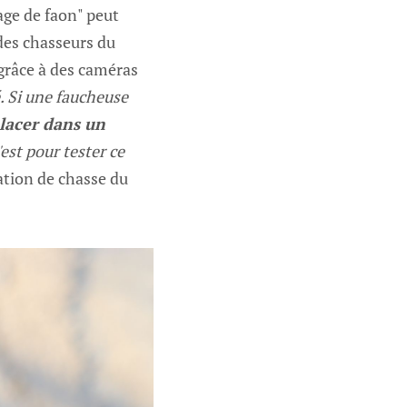
tage de faon" peut
 des chasseurs du
 grâce à des caméras
é. Si une faucheuse
placer dans un
est pour tester ce
ration de chasse du