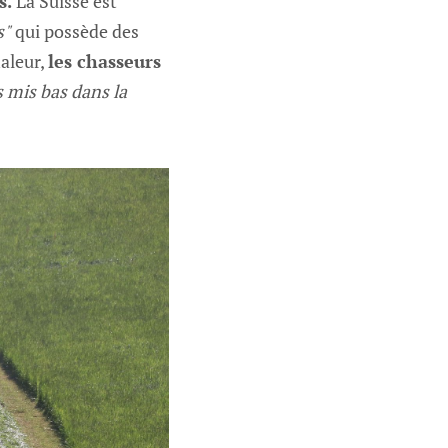
s.
La Suisse est
s"
qui possède des
aleur,
les chasseurs
s mis bas dans la