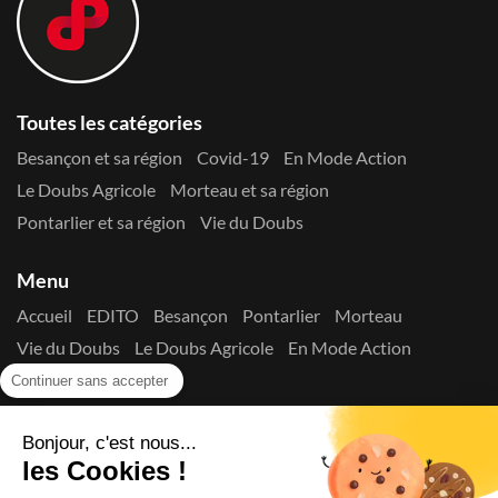
Toutes les catégories
Besançon et sa région
Covid-19
En Mode Action
Le Doubs Agricole
Morteau et sa région
Pontarlier et sa région
Vie du Doubs
Menu
Accueil
EDITO
Besançon
Pontarlier
Morteau
Vie du Doubs
Le Doubs Agricole
En Mode Action
Contactez-nous !
Continuer sans accepter
Suivez-nous sur les réseaux
Bonjour, c'est nous...
les Cookies !