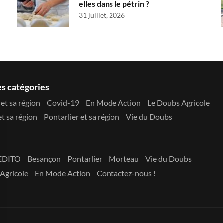
elles dans le pétrin ?
31 juillet, 2026
es catégories
et sa région
Covid-19
En Mode Action
Le Doubs Agricole
t sa région
Pontarlier et sa région
Vie du Doubs
EDITO
Besançon
Pontarlier
Morteau
Vie du Doubs
Agricole
En Mode Action
Contactez-nous !