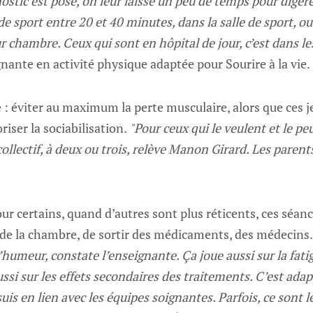
ostic est posé, on leur laisse un peu de temps pour digére
e sport entre 20 et 40 minutes, dans la salle de sport, o
r chambre. Ceux qui sont en hôpital de jour, c’est dans le
ante en activité physique adaptée pour Sourire à la vie.
le : éviter au maximum la perte musculaire, alors que ces 
oriser la sociabilisation.
"Pour ceux qui le veulent et le pe
collectif, à deux ou trois, relève Manon Girard. Les parent
 certains, quand d’autres sont plus réticents, ces séanc
r de la chambre, de sortir des médicaments, des médecins
umeur, constate l’enseignante. Ça joue aussi sur la fatiga
ssi sur les effets secondaires des traitements. C’est adap
suis en lien avec les équipes soignantes. Parfois, ce sont 