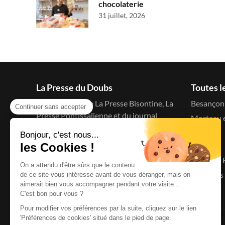
chocolaterie
31 juillet, 2026
La Presse du Doubs
Toutes l
Le blog d'actu de La Presse Bisontine, La
Besançon 
Continuer sans accepter
Presse Pontissalienne et du journal
Morteau e
C'est à dire
Bonjour, c'est nous...
Menu
les Cookies !
Accueil
On a attendu d'être sûrs que le contenu
Le Doubs 
de ce site vous intéresse avant de vous déranger, mais on
aimerait bien vous accompagner pendant votre visite...
C'est bon pour vous ?
Pour modifier vos préférences par la suite, cliquez sur le lien
'Préférences de cookies' situé dans le pied de page.