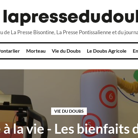
u de La Presse Bisontine, La Presse Pontissalienne et du journa
ontarlier
Morteau
Vie du Doubs
Le Doubs Agricole
En
VIE DU DOUBS
 à la vie - Les bienfaits 