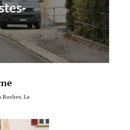
stes-
rne
s Roches. La