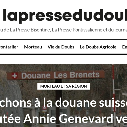
u de La Presse Bisontine, La Presse Pontissalienne et du journa
ontarlier
Morteau
Vie du Doubs
Le Doubs Agricole
En
MORTEAU ET SA RÉGION
hons à la douane suisse
tée Annie Genevard ve