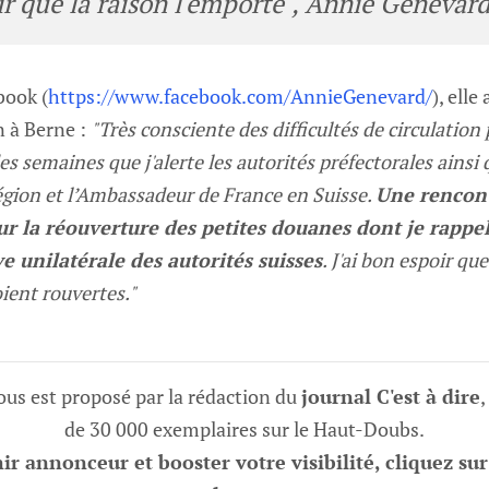
oir que la raison l'emporte", Annie Genevard
book (
https://www.facebook.com/AnnieGenevard/
), ell
 à Berne :
"Très consciente des difficultés de circulation 
 des semaines que j'alerte les autorités préfectorales ainsi 
égion et l’Ambassadeur de France en Suisse.
Une rencont
 la réouverture des petites douanes dont je rappell
ve unilatérale des autorités suisses
. J'ai bon espoir qu
ient rouvertes."
vous est proposé par la rédaction du
journal C'est à dire
,
de 30 000 exemplaires sur le Haut-Doubs.
r annonceur et booster votre visibilité, cliquez sur