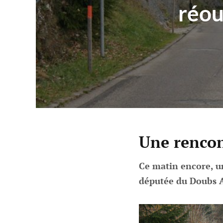
réou
Une rencon
Ce matin encore, un
députée du Doubs A