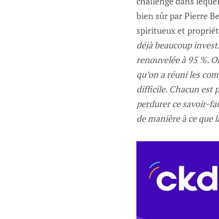
challenge dans lequel
bien sûr par Pierre B
spiritueux et propriét
déjà beaucoup investi
renouvelée à 95 %. On
qu’on a réuni les com
difficile. Chacun est 
perdurer ce savoir-fa
de manière à ce que l