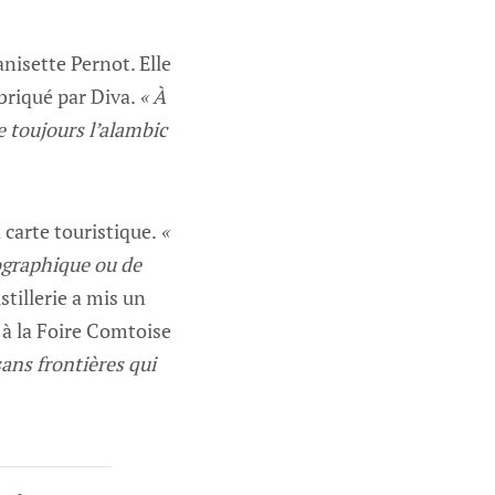
anisette Pernot. Elle
abriqué par Diva.
« À
e toujours l’alambic
 carte touristique.
«
ographique ou de
istillerie a mis un
 à la Foire Comtoise
sans frontières qui