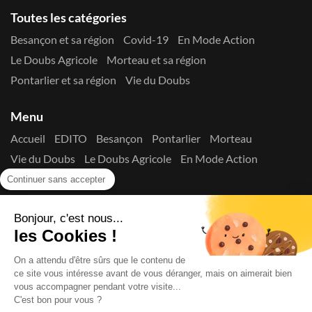
Toutes les catégories
Besançon et sa région
Covid-19
En Mode Action
Le Doubs Agricole
Morteau et sa région
Pontarlier et sa région
Vie du Doubs
Menu
Accueil
EDITO
Besançon
Pontarlier
Morteau
Vie du Doubs
Le Doubs Agricole
En Mode Action
Contactez-nous !
Continuer sans accepter
Suivez-nous sur les réseaux
Bonjour, c'est nous...
les Cookies !
On a attendu d'être sûrs que le contenu de
ce site vous intéresse avant de vous déranger, mais on aimerait bien
vous accompagner pendant votre visite...
C'est bon pour vous ?
Copyright © 2026
La Presse du Doubs
- Tout droit réservé - ISSN