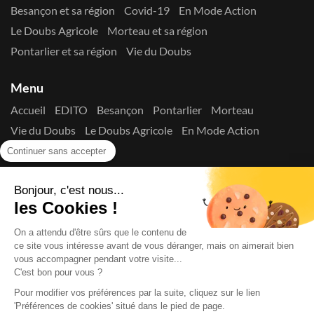
Besançon et sa région
Covid-19
En Mode Action
Le Doubs Agricole
Morteau et sa région
Pontarlier et sa région
Vie du Doubs
Menu
Accueil
EDITO
Besançon
Pontarlier
Morteau
Vie du Doubs
Le Doubs Agricole
En Mode Action
Contactez-nous !
Continuer sans accepter
Suivez-nous sur les réseaux
Bonjour, c'est nous...
les Cookies !
On a attendu d'être sûrs que le contenu de
ce site vous intéresse avant de vous déranger, mais on aimerait bien
vous accompagner pendant votre visite...
C'est bon pour vous ?
Copyright © 2026
La Presse du Doubs
- Tout droit réservé - ISSN
2725-8165 - N° de commission paritaire : 1125 Y 94392
Pour modifier vos préférences par la suite, cliquez sur le lien
Données Personnelles
Mentions Légales
Edito
A
'Préférences de cookies' situé dans le pied de page.