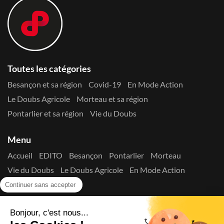
Toutes les catégories
Besançon et sa région
Covid-19
En Mode Action
Le Doubs Agricole
Morteau et sa région
Pontarlier et sa région
Vie du Doubs
Menu
Accueil
EDITO
Besançon
Pontarlier
Morteau
Vie du Doubs
Le Doubs Agricole
En Mode Action
Contactez-nous !
Continuer sans accepter
Suivez-nous sur les réseaux
Bonjour, c'est nous...