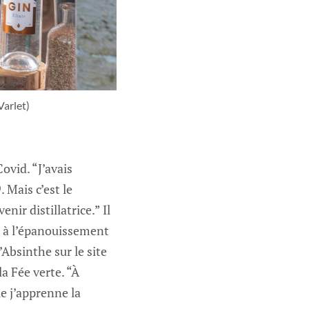
Varlet)
ovid. “J’avais
 Mais c’est le
nir distillatrice.” Il
e à l’épanouissement
’Absinthe sur le site
la Fée verte. “À
ue j’apprenne la