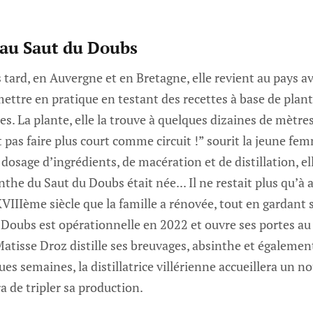
e au Saut du Doubs
tard, en Auvergne et en Bretagne, elle revient au pays av
ttre en pratique en testant des recettes à base de plant
res. La plante, elle la trouve à quelques dizaines de mètre
 pas faire plus court comme circuit !” sourit la jeune fe
dosage d’ingrédients, de macération et de distillation, el
inthe du Saut du Doubs était née... Il ne restait plus qu’à
VIIIème siècle que la famille a rénovée, tout en gardant 
u Doubs est opérationnelle en 2022 et ouvre ses portes a
 Matisse Droz distille ses breuvages, absinthe et égalemen
ues semaines, la distillatrice villérienne accueillera un 
ra de tripler sa production.