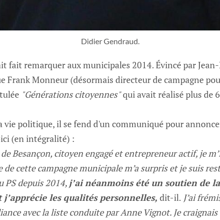
Didier Gendraud.
it fait remarquer aux municipales 2014. Évincé par Jean-L
gue Frank Monneur (désormais directeur de campagne pour
itulée
"Générations citoyennes"
qui avait réalisé plus de 6
a vie politique, il se fend d'un communiqué pour annonce
ci (en intégralité) :
e de Besançon, citoyen engagé et entrepreneur actif, je m’
ce de cette campagne municipale m’a surpris et je suis rest
u PS depuis 2014,
j’ai néanmoins été un soutien de l
 j’apprécie les qualités personnelles,
dit-il.
J’ai frémi
liance avec la liste conduite par Anne Vignot. Je craignai