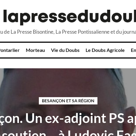
u de La Presse Bisontine, La Presse Pontissalienne et du journa
ontarlier
Morteau
Vie du Doubs
Le Doubs Agricole
En
BESANÇON ET SA RÉGION
on. Un ex-adjoint PS 
 soutien... à Ludovic Fa