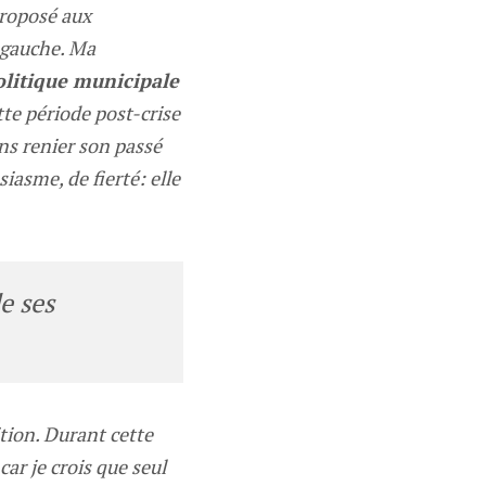
 proposé aux
 gauche. Ma
olitique municipale
te période post-crise
ans renier son passé
asme, de fierté: elle
e ses
tion. Durant cette
car je crois que seul