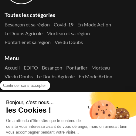
Toutes les catégories
Besançon et sa région
Covid-19
En Mode Action
Le Doubs Agricole
Morteau et sa région
Pontarlier et sa région
Vie du Doubs
Menu
Accueil
EDITO
Besançon
Pontarlier
Morteau
Vie du Doubs
Le Doubs Agricole
En Mode Action
Contactez-nous !
Continuer sans accepter
Suivez-nous sur les réseaux
Bonjour, c'est nous...
les Cookies !
On a attendu d'être sûrs que le contenu de
ce site vous intéresse avant de vous déranger, mais on aimerait bien
vous accompagner pendant votre visite...