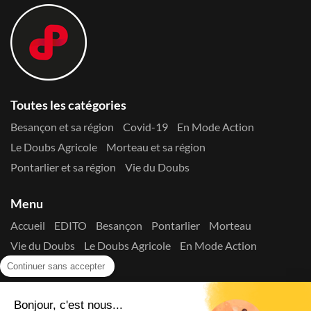
Toutes les catégories
Besançon et sa région
Covid-19
En Mode Action
Le Doubs Agricole
Morteau et sa région
Pontarlier et sa région
Vie du Doubs
Menu
Accueil
EDITO
Besançon
Pontarlier
Morteau
Vie du Doubs
Le Doubs Agricole
En Mode Action
Contactez-nous !
Continuer sans accepter
Suivez-nous sur les réseaux
Bonjour, c'est nous...